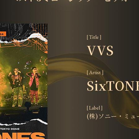
[ Title ]
VVS
[ Artist ]
SixTON
[ Label ]
(株)ソニー・ミ