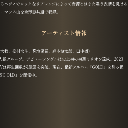
よるヘヴィでロックなリアレンジによって音源とはまた違う表情を見せる
ォーマンス曲を全形態共通で収録。
アーティスト情報
ー、京本大我、松村北斗、髙地優吾、森本慎太郎、田中樹)
の6人組グループ。デビューシングルは史上初の初週ミリオン達成。2023
Vは再生回数が1億回を突破。現在、最新アルバム「GOLD」を引っ提
NG OLD」を開催中。