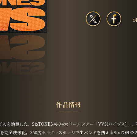
o
作品情報
.5万人を動員した、SixTONES初の4大ドームツアー「VVS(バイブス
を完全映像化。360度センターステージで生バンドを携えるSixTONES