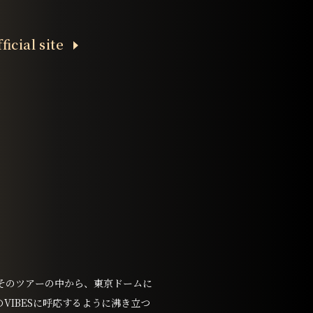
fﬁcial site
)」。そのツアーの中から、東京ドームに
のVIBESに呼応するように沸き立つ