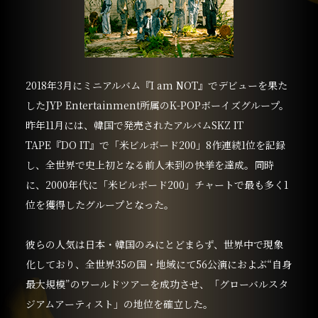
2018年3月にミニアルバム『I am NOT』でデビューを果た
したJYP Entertainment所属のK-POPボーイズグループ。
昨年11月には、韓国で発売されたアルバムSKZ IT
TAPE『DO IT』で「米ビルボード200」8作連続1位を記録
し、全世界で史上初となる前人未到の快挙を達成。同時
に、2000年代に「米ビルボード200」チャートで最も多く1
位を獲得したグループとなった。
彼らの人気は日本・韓国のみにとどまらず、世界中で現象
化しており、全世界35の国・地域にて56公演におよぶ“自身
最大規模”のワールドツアーを成功させ、「グローバルスタ
ジアムアーティスト」の地位を確立した。