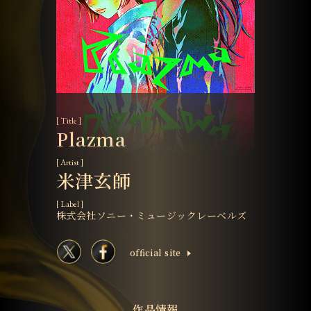
[ Title ]
Plazma
[ Artist ]
米津玄師
[ Label ]
株式会社ソニー・ミュージックレーベルズ
ofﬁcial site
作品情報