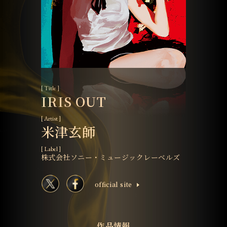
[ Title ]
IRIS OUT
[ Artist ]
米津玄師
[ Label ]
株式会社ソニー・ミュージックレーベルズ
ofﬁcial site
作品情報