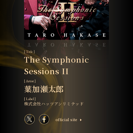
[ Title ]
The Symphonic
Sessions II
[ Artist ]
葉加瀬太郎
[ Label ]
株式会社ハッツアンリミテッド
ofﬁcial site